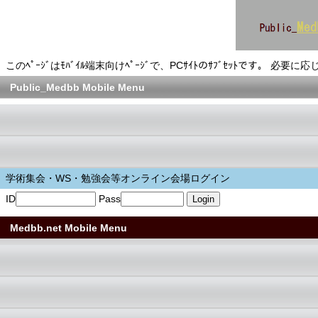
このﾍﾟｰｼﾞはﾓﾊﾞｲﾙ端末向けﾍﾟｰｼﾞで、PCｻｲﾄのｻﾌﾞｾｯﾄです。 必要に応
Public_Medbb Mobile Menu
学術集会・WS・勉強会等オンライン会場ログイン
ID
Pass
Medbb.net Mobile Menu